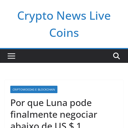
Pular
Crypto News Live
para
o
conteúdo
Coins
CRIPTOMOEDAS E BLOCKCHAIN
Por que Luna pode
finalmente negociar
abaixo de US $ 1