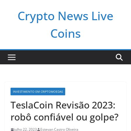
Pular
Crypto News Live
para
o
conteúdo
Coins
INVESTIMENTO EM CRIPTOMOEDAS
TeslaCoin Revisão 2023:
robô confiável ou golpe?
julho 22, 2023
Estevan Castro Oliveira