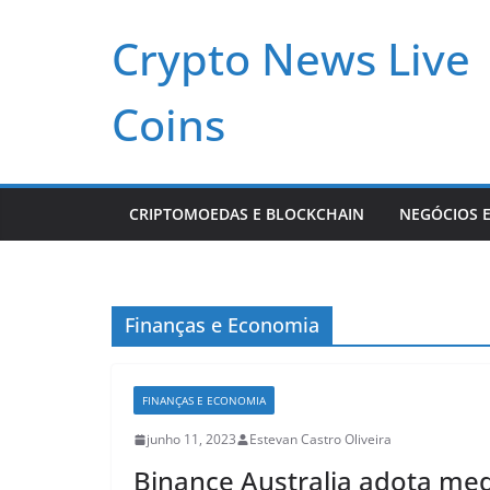
Pular
Crypto News Live
para
o
conteúdo
Coins
CRIPTOMOEDAS E BLOCKCHAIN
NEGÓCIOS E
Finanças e Economia
FINANÇAS E ECONOMIA
junho 11, 2023
Estevan Castro Oliveira
Binance Australia adota med