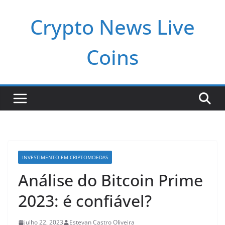
Pular
Crypto News Live
para
o
conteúdo
Coins
INVESTIMENTO EM CRIPTOMOEDAS
Análise do Bitcoin Prime
2023: é confiável?
julho 22, 2023
Estevan Castro Oliveira