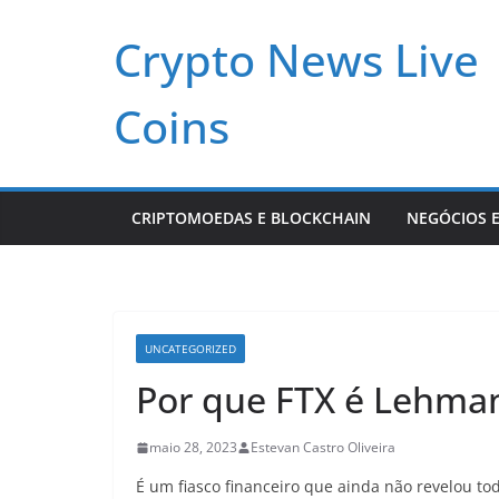
Pular
Crypto News Live
para
o
conteúdo
Coins
CRIPTOMOEDAS E BLOCKCHAIN
NEGÓCIOS E
UNCATEGORIZED
Por que FTX é Lehman
maio 28, 2023
Estevan Castro Oliveira
É um fiasco financeiro que ainda não revelou to