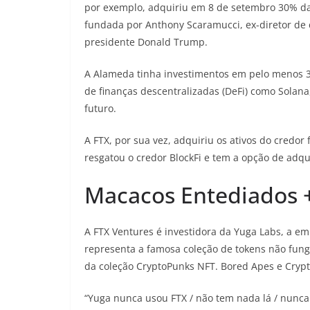
por exemplo, adquiriu em 8 de setembro 30% da 
fundada por Anthony Scaramucci, ex-diretor d
presidente Donald Trump.
A Alameda tinha investimentos em pelo menos 36
de finanças descentralizadas (DeFi) como Solana,
futuro.
A FTX, por sua vez, adquiriu os ativos do credor
resgatou o credor BlockFi e tem a opção de adqu
Macacos Entediados 
A FTX Ventures é investidora da Yuga Labs, a em
representa a famosa coleção de tokens não fung
da coleção CryptoPunks NFT. Bored Apes e Cryp
“Yuga nunca usou FTX / não tem nada lá / nunc