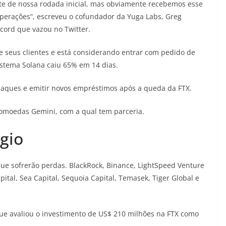
te de nossa rodada inicial, mas obviamente recebemos esse
perações”, escreveu o cofundador da Yuga Labs, Greg
ord que vazou no Twitter.
e seus clientes e está considerando entrar com pedido de
istema Solana caiu 65% em 14 dias.
 saques e emitir novos empréstimos após a queda da FTX.
tomoedas Gemini, com a qual tem parceria.
ígio
ue sofrerão perdas. BlackRock, Binance, LightSpeed ​​Venture
pital, Sea Capital, Sequoia Capital, Temasek, Tiger Global e
ue avaliou o investimento de US$ 210 milhões na FTX como