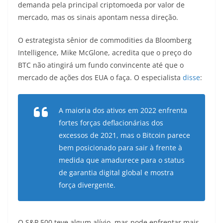
demanda pela principal criptomoeda por valor de
mercado, mas os sinais apontam nessa direção.
O estrategista sênior de commodities da Bloomberg
Intelligence, Mike McGlone, acredita que o preço do
BTC não atingirá um fundo convincente até que o
mercado de ações dos EUA o faça. O especialista
disse
:
A maioria dos ativos em 2022 enfrenta
fortes forças deflacionárias dos
excessos de 2021, mas o Bitcoin parece
bem posicionado para sair à frente à
medida que amadurece para o status
de garantia digital global e mostra
força divergente.
O S&P 500 teve algum alívio, mas pode enfrentar mais