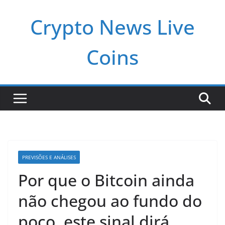
Pular
Crypto News Live
para
o
conteúdo
Coins
PREVISÕES E ANÁLISES
Por que o Bitcoin ainda
não chegou ao fundo do
poço, este sinal dirá