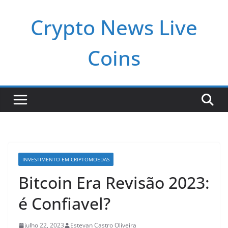
Pular
Crypto News Live
para
o
conteúdo
Coins
INVESTIMENTO EM CRIPTOMOEDAS
Bitcoin Era Revisão 2023:
é Confiavel?
julho 22, 2023
Estevan Castro Oliveira