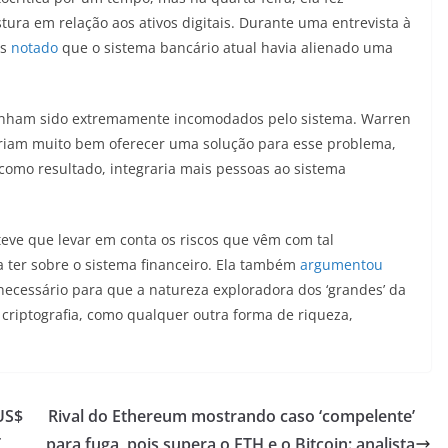
ura em relação aos ativos digitais. Durante uma entrevista à
ts
notado
que o sistema bancário atual havia alienado uma
tenham sido extremamente incomodados pelo sistema. Warren
riam muito bem oferecer uma solução para esse problema,
 como resultado, integraria mais pessoas ao sistema
teve que levar em conta os riscos que vêm com tal
a ter sobre o sistema financeiro. Ela também
argumentou
 necessário para que a natureza exploradora dos ‘grandes’ da
criptografia, como qualquer outra forma de riqueza,
US$
Rival do Ethereum mostrando caso ‘compelente’
T
para fuga, pois supera o ETH e o Bitcoin: analista