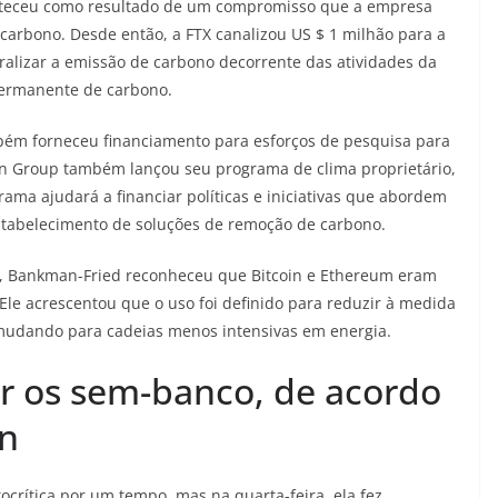
onteceu como resultado de um compromisso que a empresa
rbono. Desde então, a FTX canalizou US $ 1 milhão para a
lizar a emissão de carbono decorrente das atividades da
permanente de carbono.
bém forneceu financiamento para esforços de pesquisa para
n Group também lançou seu programa de clima proprietário,
ma ajudará a financiar políticas e iniciativas que abordem
stabelecimento de soluções de remoção de carbono.
, Bankman-Fried reconheceu que Bitcoin e Ethereum eram
 Ele acrescentou que o uso foi definido para reduzir à medida
m mudando para cadeias menos intensivas em energia.
r os sem-banco, de acordo
n
crítica por um tempo, mas na quarta-feira, ela fez