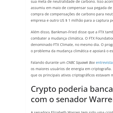
sua meta de neutralidade de carbono. Isso ac
assumiu em maio de compensar sua pegada de ca
compra de compensações de carbono para neutra
empresa e outro US $ 1 milhão para a captura 
Além disso, Bankman-Fried disse que a FTX tam
combater a mudança climática. O FTX Foundatio
denominado FTX Climate, no mesmo dia. O progra
o problema da mudança climática e apoiará o e
Falando durante um
CNBC Squawk Box
entrevista
os maiores usuários de energia em criptografia.
que os principais ativos criptográficos estava
Crypto poderia banca
com o senador Warre
A senadora Elizabeth Warren tem sido uma cripto