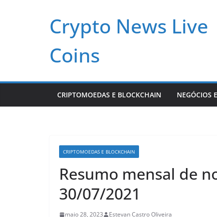
Pular
Crypto News Live
para
o
conteúdo
Coins
CRIPTOMOEDAS E BLOCKCHAIN
NEGÓCIOS E
CRIPTOMOEDAS E BLOCKCHAIN
Resumo mensal de no
30/07/2021
maio 28, 2023
Estevan Castro Oliveira