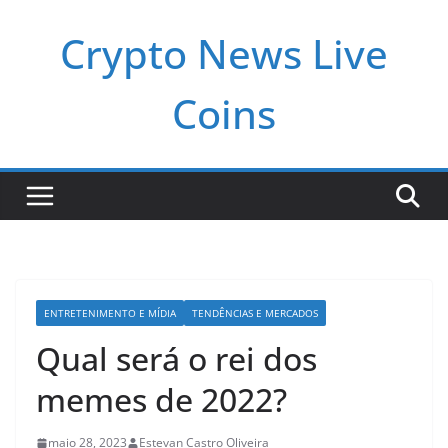
Pular
Crypto News Live
para
o
conteúdo
Coins
ENTRETENIMENTO E MÍDIA
TENDÊNCIAS E MERCADOS
Qual será o rei dos
memes de 2022?
maio 28, 2023
Estevan Castro Oliveira