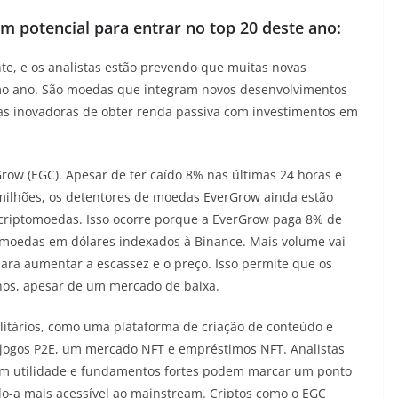
potencial para entrar no top 20 deste ano:
e, e os analistas estão prevendo que muitas novas
mo ano. São moedas que integram novos desenvolvimentos
as inovadoras de obter renda passiva com investimentos em
Grow (EGC). Apesar de ter caído 8% nas últimas 24 horas e
ilhões, os detentores de moedas EverGrow ainda estão
criptomoedas. Isso ocorre porque a EverGrow paga 8% de
 moedas em dólares indexados à Binance. Mais volume vai
ra aumentar a escassez e o preço. Isso permite que os
nos, apesar de um mercado de baixa.
itários, como uma plataforma de criação de conteúdo e
o jogos P2E, um mercado NFT e empréstimos NFT. Analistas
am utilidade e fundamentos fortes podem marcar um ponto
do-a mais acessível ao mainstream. Criptos como o EGC