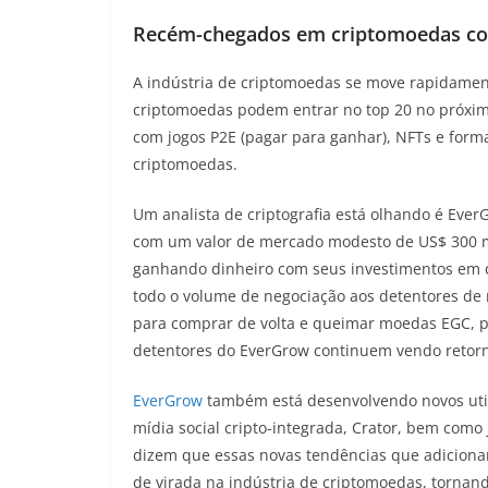
Recém-chegados em criptomoedas com 
A indústria de criptomoedas se move rapidament
criptomoedas podem entrar no top 20 no próxi
com jogos P2E (pagar para ganhar), NFTs e form
criptomoedas.
Um analista de criptografia está olhando é Ever
com um valor de mercado modesto de US$ 300 m
ganhando dinheiro com seus investimentos em 
todo o volume de negociação aos detentores de
para comprar de volta e queimar moedas EGC, pa
detentores do EverGrow continuem vendo retor
EverGrow
também está desenvolvendo novos util
mídia social cripto-integrada, Crator, bem com
dizem que essas novas tendências que adicion
de virada na indústria de criptomoedas, tornan