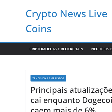
Pular
Crypto News Live
para
o
conteúdo
Coins
CRIPTOMOEDAS E BLOCKCHAIN
NEGÓCIOS E
TENDÊNCIAS E MERCADOS
Principais atualizaçõe
cai enquanto Dogecoi
caem mais de 6%