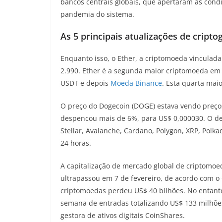
bancos centrais globais, que apertaram as cond
pandemia do sistema.
As 5 principais atualizações de criptog
Enquanto isso, o Ether, a criptomoeda vincula
2.990. Ether é a segunda maior criptomoeda em 
USDT e depois
Moeda Binance
. Esta quarta mai
O preço do Dogecoin (DOGE) estava vendo preço
despencou mais de 6%, para US$ 0,000030. O des
Stellar, Avalanche, Cardano, Polygon, XRP, Polk
24 horas.
A capitalização de mercado global de criptomoed
ultrapassou em 7 de fevereiro, de acordo com o
criptomoedas perdeu US$ 40 bilhões. No entan
semana de entradas totalizando US$ 133 milhõe
gestora de ativos digitais CoinShares.