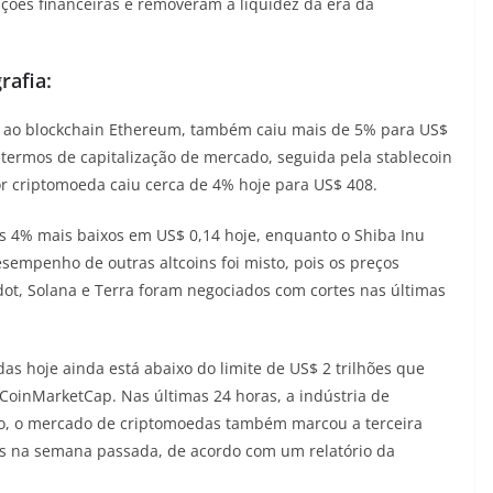
ições financeiras e removeram a liquidez da era da
rafia:
da ao blockchain Ethereum, também caiu mais de 5% para US$
termos de capitalização de mercado, seguida pela stablecoin
or criptomoeda caiu cerca de 4% hoje para US$ 408.
s 4% mais baixos em US$ 0,14 hoje, enquanto o Shiba Inu
empenho de outras altcoins foi misto, pois os preços
adot, Solana e Terra foram negociados com cortes nas últimas
as hoje ainda está abaixo do limite de US$ 2 trilhões que
 CoinMarketCap. Nas últimas 24 horas, a indústria de
to, o mercado de criptomoedas também marcou a terceira
s na semana passada, de acordo com um relatório da