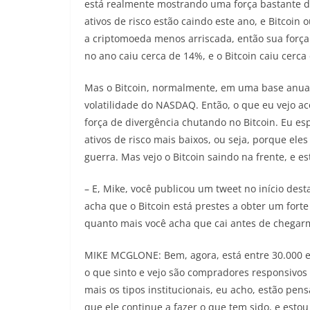
está realmente mostrando uma força bastante d
ativos de risco estão caindo este ano, e Bitcoin o
a criptomoeda menos arriscada, então sua forç
no ano caiu cerca de 14%, e o Bitcoin caiu cerca
Mas o Bitcoin, normalmente, em uma base anual d
volatilidade do NASDAQ. Então, o que eu vejo ac
força de divergência chutando no Bitcoin. Eu es
ativos de risco mais baixos, ou seja, porque ele
guerra. Mas vejo o Bitcoin saindo na frente, e
– E, Mike, você publicou um tweet no início de
acha que o Bitcoin está prestes a obter um forte
quanto mais você acha que cai antes de chegar
MIKE MCGLONE: Bem, agora, está entre 30.000 e
o que sinto e vejo são compradores responsivos 
mais os tipos institucionais, eu acho, estão pen
que ele continue a fazer o que tem sido, e est