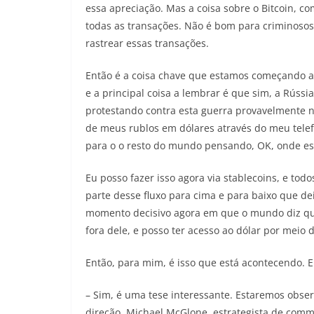
essa apreciação. Mas a coisa sobre o Bitcoin, 
todas as transações. Não é bom para criminos
rastrear essas transações.
Então é a coisa chave que estamos começando a
e a principal coisa a lembrar é que sim, a Rússi
protestando contra esta guerra provavelmente nã
de meus rublos em dólares através do meu telef
para o o resto do mundo pensando, OK, onde est
Eu posso fazer isso agora via stablecoins, e tod
parte desse fluxo para cima e para baixo que dei
momento decisivo agora em que o mundo diz que
fora dele, e posso ter acesso ao dólar por meio 
Então, para mim, é isso que está acontecendo. E
– Sim, é uma tese interessante. Estaremos obser
direção. Michael McGlone, estrategista de commo