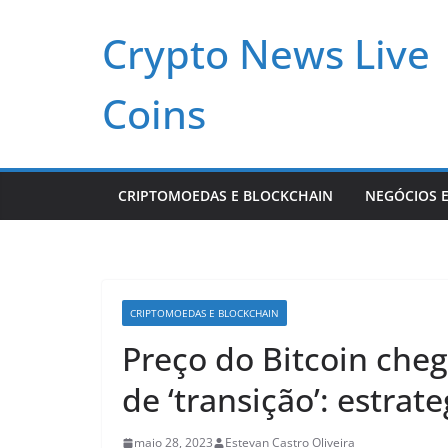
Pular
Crypto News Live
para
o
conteúdo
Coins
CRIPTOMOEDAS E BLOCKCHAIN
NEGÓCIOS E
CRIPTOMOEDAS E BLOCKCHAIN
Preço do Bitcoin cheg
de ‘transição’: estrate
maio 28, 2023
Estevan Castro Oliveira