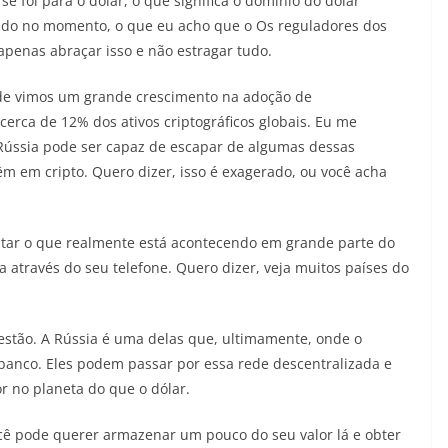
 foi para o dólar, o que significa o domínio do dólar
do no momento, o que eu acho que o Os reguladores dos
apenas abraçar isso e não estragar tudo.
onde vimos um grande crescimento na adoção de
erca de 12% dos ativos criptográficos globais. Eu me
 Rússia pode ser capaz de escapar de algumas dessas
m em cripto. Quero dizer, isso é exagerado, ou você acha
tar o que realmente está acontecendo em grande parte do
através do seu telefone. Quero dizer, veja muitos países do
estão. A Rússia é uma delas que, ultimamente, onde o
banco. Eles podem passar por essa rede descentralizada e
r no planeta do que o dólar.
você pode querer armazenar um pouco do seu valor lá e obter