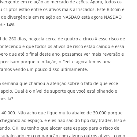
ivergente em relação ao mercado de ações. Agora, todos os
u criptos estão entre os ativos mais arriscados. Este Bitcoin é
a de divergência em relação ao NASDAQ está agora NASDAQ
 de 14%.
e 260 dias, negocia cerca de quatro a cinco X esse risco de
ontecendo é que todos os ativos de risco estão caindo e essa
pero que até o final deste ano, possamos ver mais reversão e
s precisam porque a inflação, o Fed, e agora temos uma
 estamos vendo um pouco disso ultimamente.
sta semana que chamou a atenção sobre o fato de que você
 apoio. Qual é o nível de suporte que você está olhando e
mos lá?
 40.000. Não acho que fique muito abaixo de 30.000 porque
chegando ao espaço, e eles não são do tipo day trader. Isso é
sando, OK, eu tenho que alocar este espaço para o risco de
ou subalocado em comparação com alguns outros ativos , como