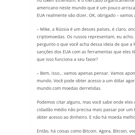
no token Ethereum, e o mercado organicamente se
americano neste mundo que é um pouco arrisca
EUA realmente vão dizer, OK, obrigado – vamos 
– Mike, a Rússia é um desses países, é claro, 
criptomoedas. Os russos representam, eu acho, c
pergunto o que você acha dessa ideia de que a
sanções dos EUA com as ferramentas que eles tê
que isso funciona a seu favor?
– Bem, isso… vamos apenas pensar. Vamos apon
mundo. Você pode obter acesso a um dólar agora 
mundo com moedas derretidas.
Podemos citar alguns, mas você sabe onde eles 
cidadão médio não precisa mais passar por um 
obter acesso ao dinheiro. E não há moeda melho
Então, há coisas como Bitcoin. Agora, Bitcoin, 