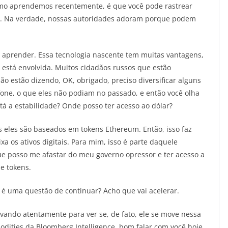
como aprendemos recentemente, é que você pode rastrear
os. Na verdade, nossas autoridades adoram porque podem
 aprender. Essa tecnologia nascente tem muitas vantagens,
a está envolvida. Muitos cidadãos russos que estão
o estão dizendo, OK, obrigado, preciso diversificar alguns
one, o que eles não podiam no passado, e então você olha
á a estabilidade? Onde posso ter acesso ao dólar?
os eles são baseados em tokens Ethereum. Então, isso faz
xa os ativos digitais. Para mim, isso é parte daquele
 posso me afastar do meu governo opressor e ter acesso a
de tokens.
 é uma questão de continuar? Acho que vai acelerar.
vando atentamente para ver se, de fato, ele se move nessa
dities da Bloomberg Intelligence, bom falar com você hoje.