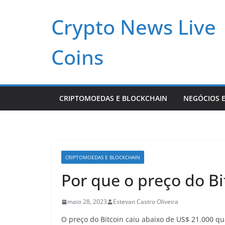
Pular
Crypto News Live
para
o
conteúdo
Coins
CRIPTOMOEDAS E BLOCKCHAIN
NEGÓCIOS E
CRIPTOMOEDAS E BLOCKCHAIN
Por que o preço do Bi
maio 28, 2023
Estevan Castro Oliveira
O preço do Bitcoin caiu abaixo de US$ 21.000 qu