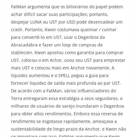
FatMan argumenta que os bilionários do papel podem
achar difícil sacar suas participações; portanto,
despejar LUNA ou UST por USD pode desencadear um
crash. Portanto, Kwon costumava queimar / cunhar
para convertê-lo em UST, usar o Degenbox da
Abracadabra e fazer um loop de compras de
stablecoin. Kwon apostou como garantia para comprar
UST, colocou-o em Achor, usou seu UST para emprestar
mais UST e colocou mais em Anchor novamente. A
liquidez aumentou e o SPELL pegou a guia para
fornecer liquidez de saída mais profunda ao par UST.
De acordo com a FatMan, vários influenciadores do
Terra entregaram essa estratégia a seus seguidores, e
milhares de usuários de varejo inundaram o Degenbox
para obter altos rendimentos. Embora essa reserva de
rendimento se esgotasse rapidamente, ameaçava a
sustentabilidade de longo prazo da Anchor, e Kwon não
se importava com isso. FatMan argumenta que Kwon