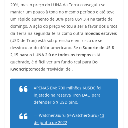
20%, mas o preço do LUNA da Terra conseguiu se
manter um pouco à tona no mesmo período e até teve
um rápido aumento de 30% para US$ 3,4 na tarde de
domingo. A ação do preço voltou a ser a favor dos ursos
da Terra na segunda-feira como outra
moedas estáveis
(USD de Tron) está sob pressão e em risco de se
desvincular do dólar americano. Se o
Suporte de US $
2,15 para o LUNA 2.0 de todos os tempos
está
quebrado, é difícil ver um fundo real para
Do
Kwon
criptomoeda “revivida” de .
APENAS EM: 700 milhões
$USDC
foi
injetado na reserva Tron DAO para
defender o
$ USD
pino.
— Watcher.Guru (@WatcherGuru)
13
de junho de 2022