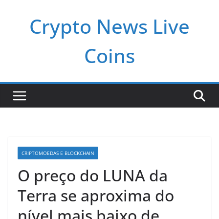
Pular
Crypto News Live
para
o
conteúdo
Coins
CRIPTOMOEDAS E BLOCKCHAIN
O preço do LUNA da
Terra se aproxima do
nível mais baixo de