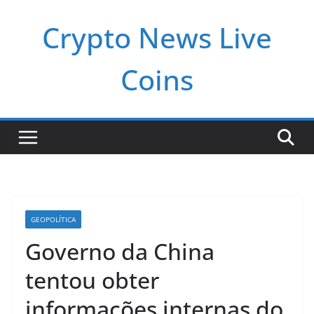
Pular
Crypto News Live
para
o
conteúdo
Coins
GEOPOLÍTICA
Governo da China
tentou obter
informações internas do