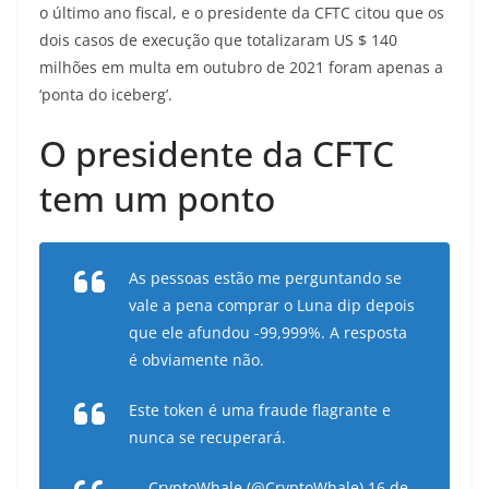
o último ano fiscal, e o presidente da CFTC citou que os
dois casos de execução que totalizaram US $ 140
milhões em multa em outubro de 2021 foram apenas a
‘ponta do iceberg’.
O presidente da CFTC
tem um ponto
As pessoas estão me perguntando se
vale a pena comprar o Luna dip depois
que ele afundou -99,999%. A resposta
é obviamente não.
Este token é uma fraude flagrante e
nunca se recuperará.
— CryptoWhale (@CryptoWhale)
16 de