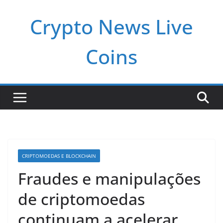
Pular
Crypto News Live
para
o
conteúdo
Coins
CRIPTOMOEDAS E BLOCKCHAIN
Fraudes e manipulações
de criptomoedas
continuam a acelerar