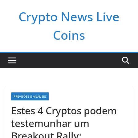
Pular
Crypto News Live
para
o
conteúdo
Coins
PREVISÕES E ANÁLISES
Estes 4 Cryptos podem
testemunhar um
Breakout Rally: