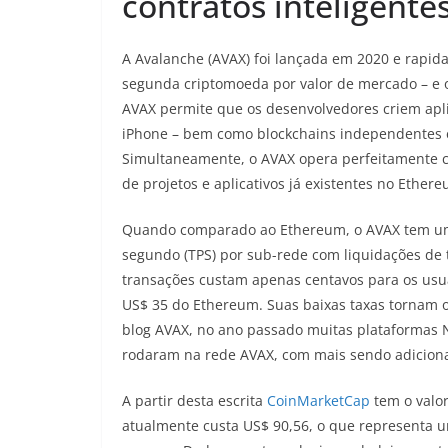
contratos inteligente
A Avalanche (AVAX) foi lançada em 2020 e rapid
segunda criptomoeda por valor de mercado – e o
AVAX permite que os desenvolvedores criem aplic
iPhone – bem como blockchains independentes 
Simultaneamente, o AVAX opera perfeitamente c
de projetos e aplicativos já existentes no Ethe
Quando comparado ao Ethereum, o AVAX tem uma 
segundo (TPS) por sub-rede com liquidações de
transações custam apenas centavos para os usu
US$ 35 do Ethereum. Suas baixas taxas tornam o
blog AVAX, no ano passado muitas plataformas 
rodaram na rede AVAX, com mais sendo adicion
A partir desta escrita
CoinMarketCap
tem o valo
atualmente custa US$ 90,56, o que representa 