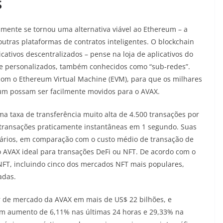
s
amente se tornou uma alternativa viável ao Ethereum – a
utras plataformas de contratos inteligentes. O blockchain
ativos descentralizados – pense na loja de aplicativos do
e personalizados, também conhecidos como “sub-redes”.
om o Ethereum Virtual Machine (EVM), para que os milhares
reum possam ser facilmente movidos para o AVAX.
taxa de transferência muito alta de 4.500 transações por
 transações praticamente instantâneas em 1 segundo. Suas
ários, em comparação com o custo médio de transação de
 AVAX ideal para transações DeFi ou NFT. De acordo com o
NFT, incluindo cinco dos mercados NFT mais populares,
adas.
r de mercado da AVAX em mais de US$ 22 bilhões, e
um aumento de 6,11% nas últimas 24 horas e 29,33% na