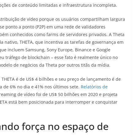
pções de conteúdo limitadas e infraestrutura incompleta.
tribuição de vídeo porque os usuários compartilham largura
e ponto a ponto (P2P) em uma rede de validadores
mbém conhecidos como farms de servidores privados. A Theta
a nativo, THETA, que incentiva as tarefas de governança em
 que incluem Samsung, Sony Europe, Binance e Google
eu tráfego de blockchain – esse fato é realmente único no
modelo de negócios da Theta por outros titãs da mídia.
a THETA é de US$ 4 bilhões e seu preço de lançamento é de
a de 6% no dia e 41% nos últimos sete.
Relatórios de
eaming de vídeo foi de US$ 50 bilhões em 2020 e projeta
HETA está bem posicionada para interromper e conquistar
ndo força no espaço de