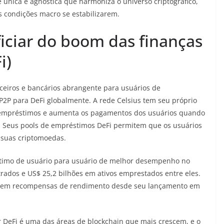
única e agnóstica que harmoniza o universo criptográfico,
s condições macro se estabilizarem.
ficiar do boom das finanças
i)
nceiros e bancários abrangente para usuários de
2P para DeFi globalmente. A rede Celsius tem seu próprio
de empréstimos e aumenta os pagamentos dos usuários quando
 Seus pools de empréstimos DeFi permitem que os usuários
suas criptomoedas.
stimo de usuário para usuário de melhor desempenho no
rados e US$ 25,2 bilhões em ativos emprestados entre eles.
 em recompensas de rendimento desde seu lançamento em
tor DeFi é uma das áreas de blockchain que mais crescem, e o