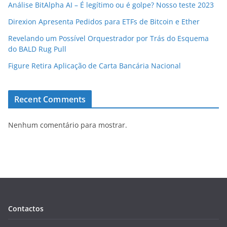
Análise BitAlpha AI – É legítimo ou é golpe? Nosso teste 2023
Direxion Apresenta Pedidos para ETFs de Bitcoin e Ether
Revelando um Possível Orquestrador por Trás do Esquema
do BALD Rug Pull
Figure Retira Aplicação de Carta Bancária Nacional
Recent Comments
Nenhum comentário para mostrar.
Contactos