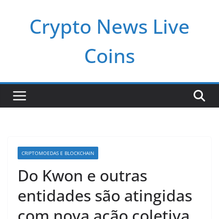
Pular
Crypto News Live
para
o
conteúdo
Coins
CRIPTOMOEDAS E BLOCKCHAIN
Do Kwon e outras
entidades são atingidas
com nova ação coletiva