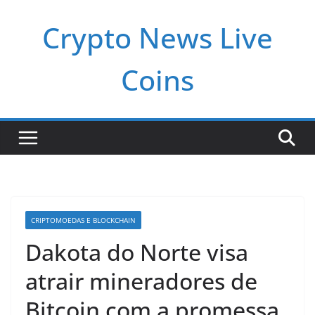
Pular
Crypto News Live
para
o
conteúdo
Coins
CRIPTOMOEDAS E BLOCKCHAIN
Dakota do Norte visa
atrair mineradores de
Bitcoin com a promessa