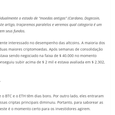
vidualmente o estado de “moedas antigas” (Cardano, Dogecoin,
ste artigo, traçaremos paralelos e veremos qual categoria é um
rem seus fundos.
ente interessado no desempenho das altcoins. A maioria dos
s duas maiores criptomoedas. Após semanas de consolidação
 estava sendo negociado na faixa de $ 40.000 no momento
onseguiu subir acima de $ 2 mil e estava avaliada em $ 2.302,
r
o BTC e o ETH têm dias bons. Por outro lado, eles entraram
sas criptas principais diminuiu. Portanto, para saborear as
ste é o momento certo para os investidores agirem.