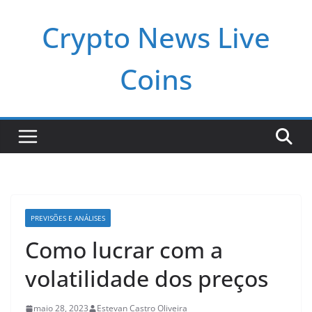
Pular
Crypto News Live
para
o
conteúdo
Coins
PREVISÕES E ANÁLISES
Como lucrar com a
volatilidade dos preços
maio 28, 2023
Estevan Castro Oliveira