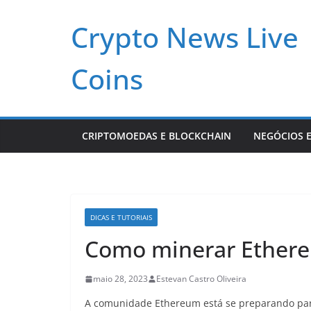
Pular
Crypto News Live
para
o
conteúdo
Coins
CRIPTOMOEDAS E BLOCKCHAIN
NEGÓCIOS E
DICAS E TUTORIAIS
Como minerar Ethereu
maio 28, 2023
Estevan Castro Oliveira
A comunidade Ethereum está se preparando para