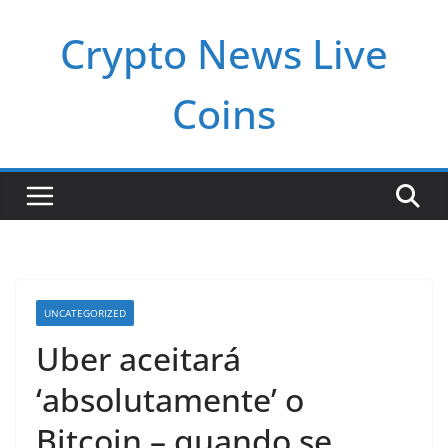
Pular
Crypto News Live
para
o
conteúdo
Coins
UNCATEGORIZED
Uber aceitará
‘absolutamente’ o
Bitcoin – quando se