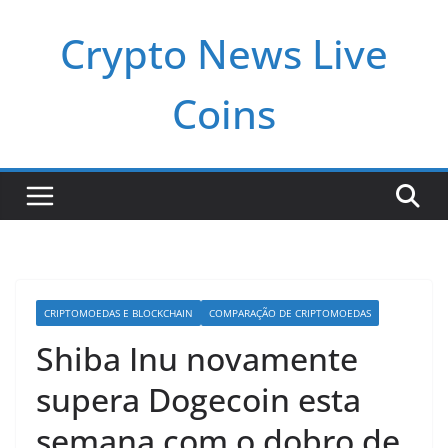
Pular
Crypto News Live
para
o
conteúdo
Coins
CRIPTOMOEDAS E BLOCKCHAIN
COMPARAÇÃO DE CRIPTOMOEDAS
Shiba Inu novamente
supera Dogecoin esta
semana com o dobro de