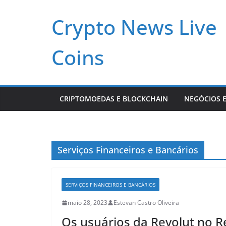
Pular
Crypto News Live
para
o
conteúdo
Coins
CRIPTOMOEDAS E BLOCKCHAIN
NEGÓCIOS E
Serviços Financeiros e Bancários
SERVIÇOS FINANCEIROS E BANCÁRIOS
maio 28, 2023
Estevan Castro Oliveira
Os usuários da Revolut no 