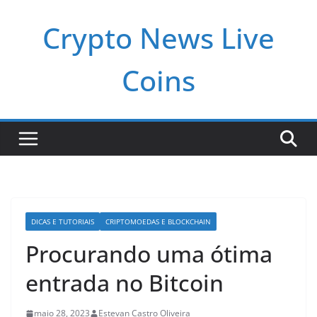
Pular
Crypto News Live
para
o
conteúdo
Coins
DICAS E TUTORIAIS
CRIPTOMOEDAS E BLOCKCHAIN
Procurando uma ótima
entrada no Bitcoin
maio 28, 2023
Estevan Castro Oliveira