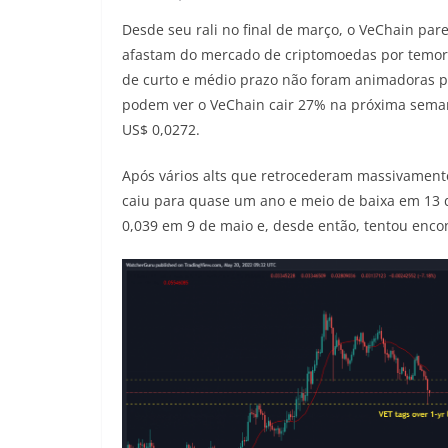
Desde seu rali no final de março, o VeChain par
afastam do mercado de criptomoedas por temores
de curto e médio prazo não foram animadoras pa
podem ver o VeChain cair 27% na próxima sema
US$ 0,0272.
Após vários alts que retrocederam massivament
caiu para quase um ano e meio de baixa em 13 d
0,039 em 9 de maio e, desde então, tentou enco