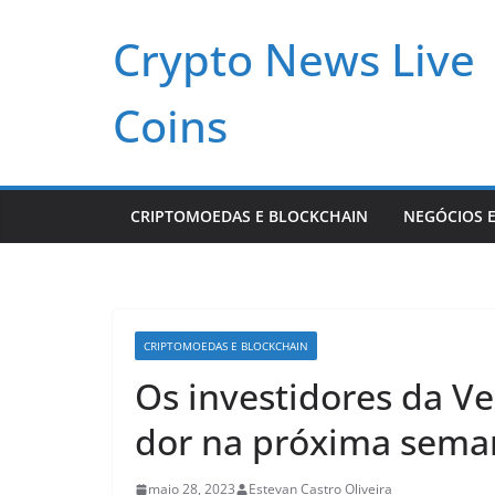
Pular
Crypto News Live
para
o
conteúdo
Coins
CRIPTOMOEDAS E BLOCKCHAIN
NEGÓCIOS E
CRIPTOMOEDAS E BLOCKCHAIN
Os investidores da V
dor na próxima sema
maio 28, 2023
Estevan Castro Oliveira