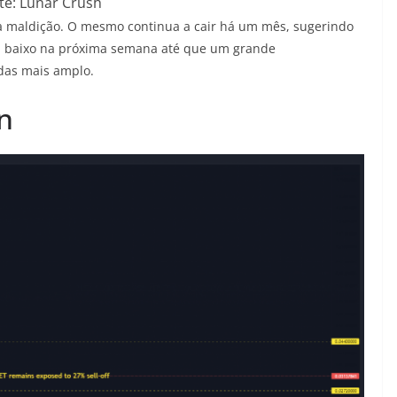
te: Lunar Crush
ra maldição. O mesmo continua a cair há um mês, sugerindo
a baixo na próxima semana até que um grande
das mais amplo.
n