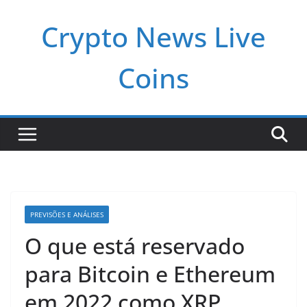
Pular
Crypto News Live
para
o
conteúdo
Coins
PREVISÕES E ANÁLISES
O que está reservado
para Bitcoin e Ethereum
em 2022 como XRP,