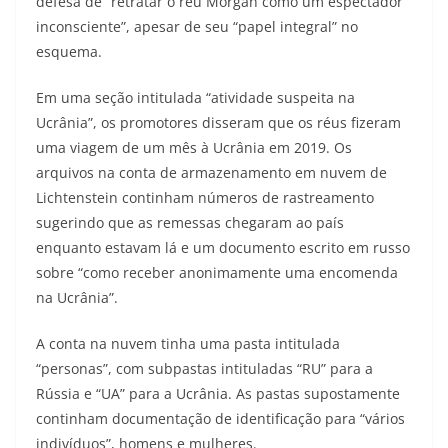
defesa de “retratar o réu Morgan como um espectador
inconsciente”, apesar de seu “papel integral” no
esquema.
Em uma seção intitulada “atividade suspeita na
Ucrânia”, os promotores disseram que os réus fizeram
uma viagem de um mês à Ucrânia em 2019. Os
arquivos na conta de armazenamento em nuvem de
Lichtenstein continham números de rastreamento
sugerindo que as remessas chegaram ao país
enquanto estavam lá e um documento escrito em russo
sobre “como receber anonimamente uma encomenda
na Ucrânia”.
A conta na nuvem tinha uma pasta intitulada
“personas”, com subpastas intituladas “RU” para a
Rússia e “UA” para a Ucrânia. As pastas supostamente
continham documentação de identificação para “vários
indivíduos”, homens e mulheres.