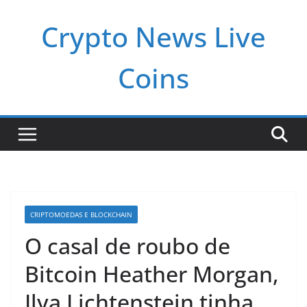
Pular
Crypto News Live
para
o
conteúdo
Coins
CRIPTOMOEDAS E BLOCKCHAIN
O casal de roubo de
Bitcoin Heather Morgan,
Ilya Lichtenstein tinha