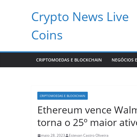
Pular
Crypto News Live
para
o
conteúdo
Coins
CRIPTOMOEDAS E BLOCKCHAIN
NEGÓCIOS E
CRIPTOMOEDAS E BLOCKCHAIN
Ethereum vence Walma
torna o 25º maior at
maio 28, 2023
Estevan Castro Oliveira