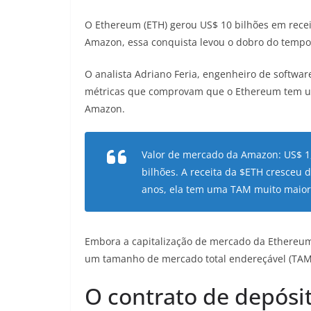
O Ethereum (ETH) gerou US$ 10 bilhões em rece
Amazon, essa conquista levou o dobro do tempo
O analista Adriano Feria, engenheiro de softwa
métricas que comprovam que o Ethereum tem u
Amazon.
Valor de mercado da Amazon: US$ 1,
bilhões. A receita da $ETH cresceu
anos, ela tem uma TAM muito maior
Embora a capitalização de mercado da Ethereu
um tamanho de mercado total endereçável (TAM)
O contrato de depósi