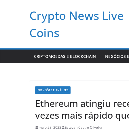
Pular
Crypto News Live
para
o
conteúdo
Coins
CRIPTOMOEDAS E BLOCKCHAIN
NEGÓCIOS E
PREVISÕES E ANÁLISES
Ethereum atingiu rece
vezes mais rápido qu
maio 28, 2023
Estevan Castro Oliveira