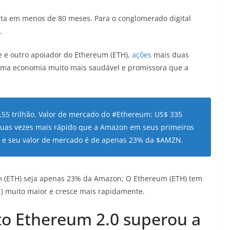
ita em menos de 80 meses. Para o conglomerado digital
.
re e outro apoiador do Ethereum (ETH),
ações
mais duas
ma economia muito mais saudável e promissora que a
55 trilhão. Valor de mercado do #Ethereum: US$ 335
 duas vezes mais rápido que a Amazon em seus primeiros
 e seu valor de mercado é de apenas 23% da $AMZN.
m (ETH) seja apenas 23% da Amazon; O Ethereum (ETH) tem
 muito maior e cresce mais rapidamente.
to Ethereum 2.0 superou a