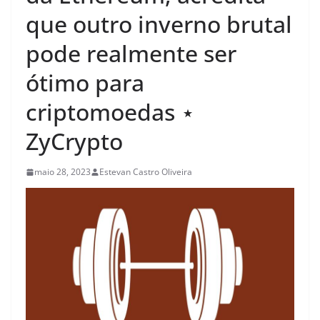
que outro inverno brutal
pode realmente ser
ótimo para
criptomoedas ⋆
ZyCrypto
maio 28, 2023
Estevan Castro Oliveira