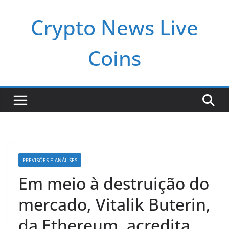
Pular
Crypto News Live
para
o
conteúdo
Coins
PREVISÕES E ANÁLISES
Em meio à destruição do
mercado, Vitalik Buterin,
da Ethereum, acredita