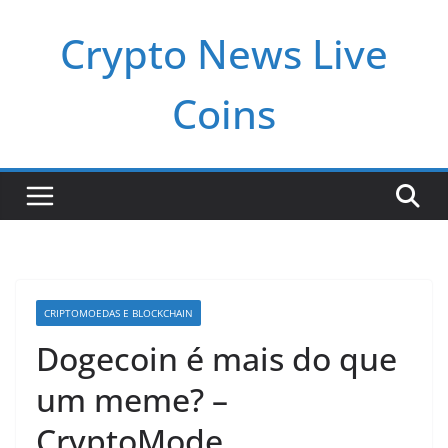
Pular
Crypto News Live
para
o
conteúdo
Coins
CRIPTOMOEDAS E BLOCKCHAIN
Dogecoin é mais do que
um meme? –
CryptoMode