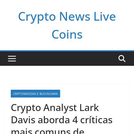
Pular
Crypto News Live
para
o
conteúdo
Coins
CRIPTOMOEDAS E BLOCKCHAIN
Crypto Analyst Lark
Davis aborda 4 críticas
mais comuns de