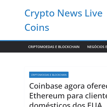
Pular
Crypto News Live
para
o
conteúdo
Coins
CRIPTOMOEDAS E BLOCKCHAIN
NEGÓCIOS E
CRIPTOMOEDAS E BLOCKCHAIN
Coinbase agora ofere
Ethereum para cliente
domésticos dos EUA