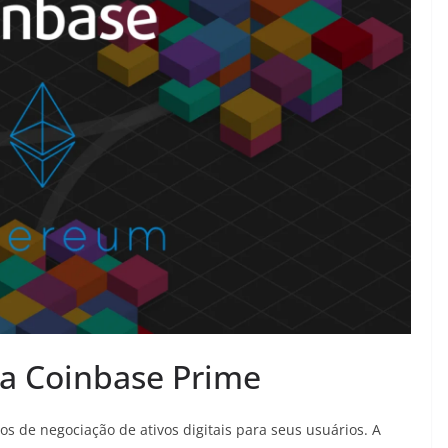
da Coinbase Prime
s de negociação de ativos digitais para seus usuários. A