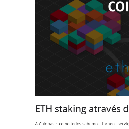
ETH staking através 
A Coinbase, como todos sabemos, fornece serviço