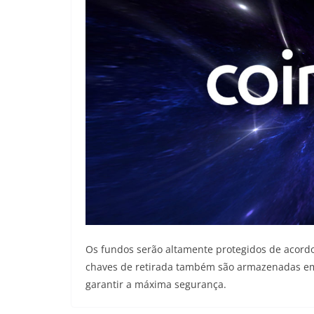
Os fundos serão altamente protegidos de acord
chaves de retirada também são armazenadas em
garantir a máxima segurança.