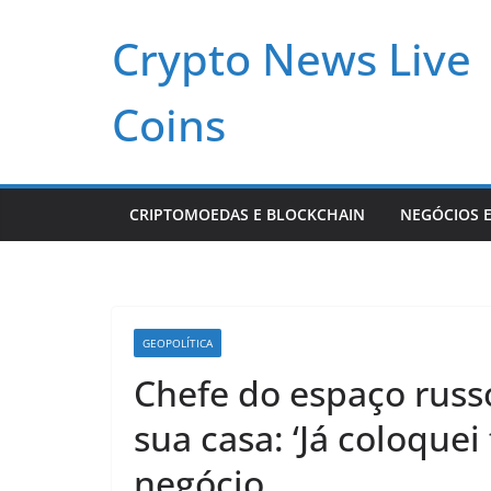
Pular
Crypto News Live
para
o
conteúdo
Coins
CRIPTOMOEDAS E BLOCKCHAIN
NEGÓCIOS E
GEOPOLÍTICA
Chefe do espaço russ
sua casa: ‘Já coloquei
negócio