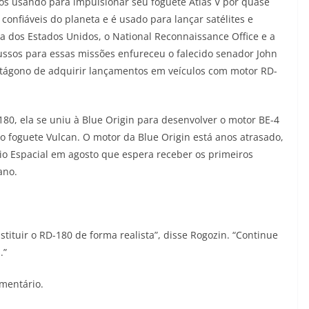
os usando para impulsionar seu foguete Atlas V por quase
onfiáveis ​​do planeta e é usado para lançar satélites e
ea dos Estados Unidos, o National Reconnaissance Office e a
ssos para essas missões enfureceu o falecido senador John
ntágono de adquirir lançamentos em veículos com motor RD-
180, ela se uniu à Blue Origin para desenvolver o motor BE-4
o foguete Vulcan. O motor da Blue Origin está anos atrasado,
o Espacial em agosto que espera receber os primeiros
ano.
ituir o RD-180 de forma realista”, disse Rogozin. “Continue
.”
mentário.