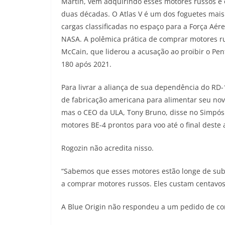
Martin, vem adquirindo esses motores russos e 
duas décadas. O Atlas V é um dos foguetes mais c
cargas classificadas no espaço para a Força Aér
NASA. A polêmica prática de comprar motores ru
McCain, que liderou a acusação ao proibir o Pe
180 após 2021.
Para livrar a aliança de sua dependência do RD-
de fabricação americana para alimentar seu nov
mas o CEO da ULA, Tony Bruno, disse no Simpósi
motores BE-4 prontos para voo até o final deste 
Rogozin não acredita nisso.
“Sabemos que esses motores estão longe de subst
a comprar motores russos. Eles custam centavos
A Blue Origin não respondeu a um pedido de co