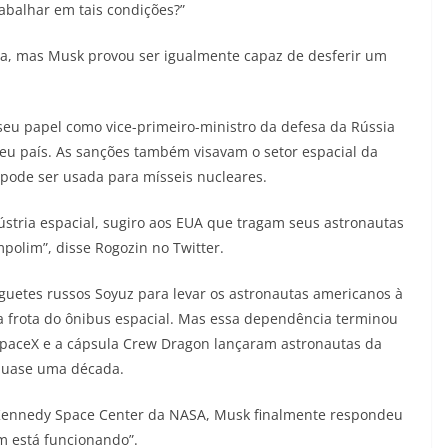
abalhar em tais condições?”
ia, mas Musk provou ser igualmente capaz de desferir um
seu papel como vice-primeiro-ministro da defesa da Rússia
eu país. As sanções também visavam o setor espacial da
 pode ser usada para mísseis nucleares.
ústria espacial, sugiro aos EUA que tragam seus astronautas
polim”, disse Rogozin no Twitter.
uetes russos Soyuz para levar os astronautas americanos à
da frota do ônibus espacial. Mas essa dependência terminou
SpaceX e a cápsula Crew Dragon lançaram astronautas da
quase uma década.
Kennedy Space Center da NASA, Musk finalmente respondeu
m está funcionando”.