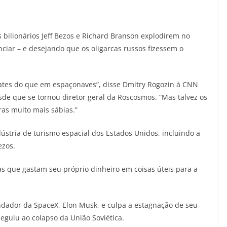
 bilionários Jeff Bezos e Richard Branson explodirem no
ciar – e desejando que os oligarcas russos fizessem o
iates do que em espaçonaves”, disse Dmitry Rogozin à CNN
sde que se tornou diretor geral da Roscosmos. “Mas talvez os
ras muito mais sábias.”
stria de turismo espacial dos Estados Unidos, incluindo a
ezos.
as que gastam seu próprio dinheiro em coisas úteis para a
ndador da SpaceX, Elon Musk, e culpa a estagnação de seu
seguiu ao colapso da União Soviética.