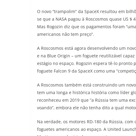
O novo “trampolim” da SpaceX resultou em bilhõ
se que a NASA pagou à Roscosmos quase US $ 4 b
Mas Rogozin diz que os pagamentos foram “uma 
americanos não tem preço”.
A Roscosmos está agora desenvolvendo um novo 
e na Blue Origin – um foguete reutilizável capa
estágio no espaço. Rogozin espera tê-lo pronto
foguete Falcon 9 da SpaceX como uma “competiç
A Roscosmos também está construindo um novo m
tem uma longa e histórica história como líder g
reconheceu em 2019 que “a Rússia tem uma exc
voando”, embora ele não tenha dito a qual motor
Na verdade, os motores RD-180 da Rússia, com d
foguetes americanos ao espaço. A United Launch