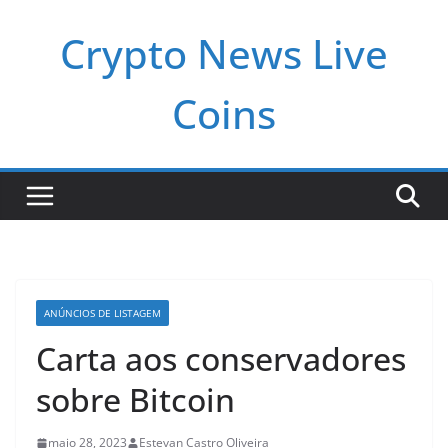
Pular
Crypto News Live
para
o
conteúdo
Coins
ANÚNCIOS DE LISTAGEM
Carta aos conservadores
sobre Bitcoin
maio 28, 2023
Estevan Castro Oliveira