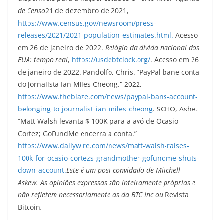
de Censo
21 de dezembro de 2021,
https://www.census.gov/newsroom/press-
releases/2021/2021-population-estimates.html.
Acesso
em 26 de janeiro de 2022.
Relógio da dívida nacional dos
EUA: tempo real
,
https://usdebtclock.org/
. Acesso em 26
de janeiro de 2022. Pandolfo, Chris. “PayPal bane conta
do jornalista Ian Miles Cheong.” 2022,
https://www.theblaze.com/news/paypal-bans-account-
belonging-to-journalist-ian-miles-cheong
. SCHO, Ashe.
“Matt Walsh levanta $ 100K para a avó de Ocasio-
Cortez; GoFundMe encerra a conta.”
https://www.dailywire.com/news/matt-walsh-raises-
100k-for-ocasio-cortezs-grandmother-gofundme-shuts-
down-account.
Este é um post convidado de Mitchell
Askew. As opiniões expressas são inteiramente próprias e
não refletem necessariamente as da BTC Inc ou
Revista
Bitcoin
.