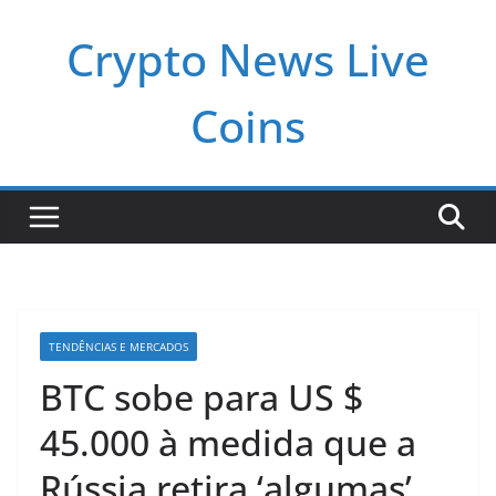
Pular
Crypto News Live
para
o
conteúdo
Coins
TENDÊNCIAS E MERCADOS
BTC sobe para US $
45.000 à medida que a
Rússia retira ‘algumas’