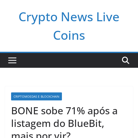
Pular
Crypto News Live
para
o
conteúdo
Coins
CRIPTOMOEDAS E BLOCKCHAIN
BONE sobe 71% após a
listagem do BlueBit,
mais por vir?