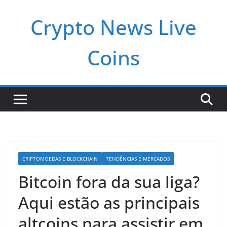
Pular
Crypto News Live
para
o
conteúdo
Coins
CRIPTOMOEDAS E BLOCKCHAIN
TENDÊNCIAS E MERCADOS
Bitcoin fora da sua liga?
Aqui estão as principais
altcoins para assistir em