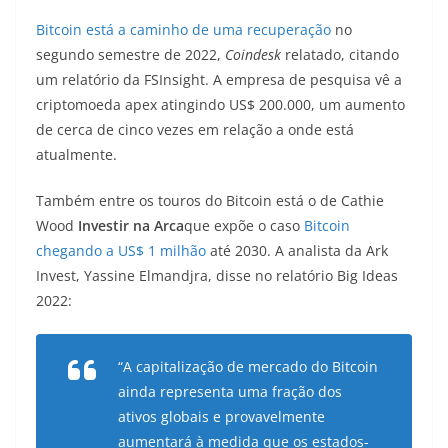
Bitcoin está a caminho de uma recuperação
no
segundo semestre de 2022,
Coindesk
relatado, citando
um relatório da FSInsight. A empresa de pesquisa vê a
criptomoeda apex atingindo US$ 200.000, um aumento
de cerca de cinco vezes em relação a onde está
atualmente.
Também entre os touros do Bitcoin está o de Cathie
Wood
Investir na Arca
que expõe o caso
Bitcoin
chegando a US$ 1 milhão
até 2030. A analista da Ark
Invest, Yassine Elmandjra, disse no relatório Big Ideas
2022:
“A capitalização de mercado do Bitcoin
ainda representa uma fração dos
ativos globais e provavelmente
aumentará à medida que os estados-