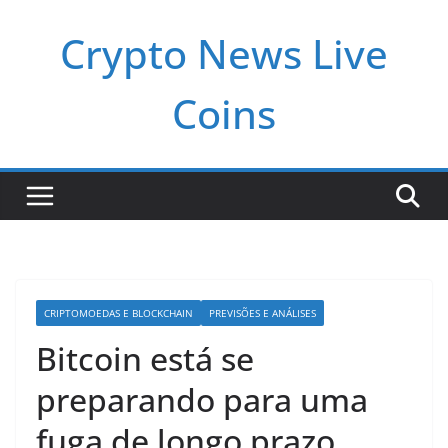
Pular
Crypto News Live
para
o
conteúdo
Coins
CRIPTOMOEDAS E BLOCKCHAIN
PREVISÕES E ANÁLISES
Bitcoin está se
preparando para uma
fuga de longo prazo,