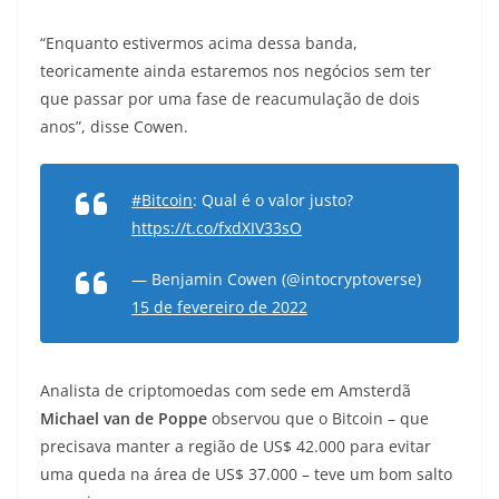
“Enquanto estivermos acima dessa banda,
teoricamente ainda estaremos nos negócios sem ter
que passar por uma fase de reacumulação de dois
anos”, disse Cowen.
#Bitcoin
: Qual é o valor justo?
https://t.co/fxdXIV33sO
— Benjamin Cowen (@intocryptoverse)
15 de fevereiro de 2022
Analista de criptomoedas com sede em Amsterdã
Michael van de Poppe
observou que o Bitcoin – que
precisava manter a região de US$ 42.000 para evitar
uma queda na área de US$ 37.000 – teve um bom salto