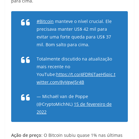
para cima.
#Bitcoin
manteve o nível crucial. Ele
precisava manter US$ 42 mil para
evitar uma forte queda para US$ 37
mil. Bom salto para cima.
Totalmente discutido na atualização
mais recente no
YouTube:
https://t.co/4FDR6TaeH5
pic.t
witter.com/8yVgwJ5r4B
— Michaël van de Poppe
(@CryptoMichNL)
15 de fevereiro de
2022
Ação de preço
: O Bitcoin subiu quase 1% nas últimas