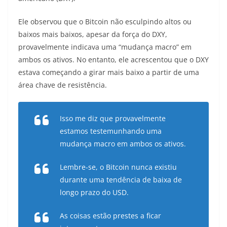
Ele observou que o Bitcoin não esculpindo altos ou
baixos mais baixos, apesar da força do DXY,
provavelmente indicava uma “mudança macro” em
ambos os ativos. No entanto, ele acrescentou que o DXY
estava começando a girar mais baixo a partir de uma
área chave de resistência.
Isso me diz que provavelmente
estamos testemunhando uma
mudança macro em ambos os ativos.
Lembre-se, o Bitcoin nunca existiu
durante uma tendência de baixa de
longo prazo do USD.
As coisas estão prestes a ficar