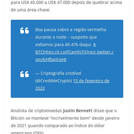
para US$ 45.000 a US$ 47.000 depois de quebrar acima
de uma área-chave.
Boa pausa sobre a região vermelha
durante a noite – suspeito que
voltamos para 45-47k daqui.
$
BTC
https://t.co/FCamfo7iQr
pic.twitter.c
om/bHfbpIUxHt
— Criptografia credível
(@CredibleCrypto)
15 de fevereiro de
2022
Analista de criptomoedas
Justin Bennett
disse que o
Bitcoin se manteve “incrivelmente bem” desde janeiro
de 2021 quando comparado ao índice do dólar
americano (DXY).