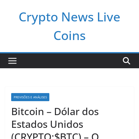
Pular
Crypto News Live
para
o
conteúdo
Coins
PREVISÕES E ANÁLISES
Bitcoin – Dólar dos
Estados Unidos
(CRYPTO:$BTC) – O