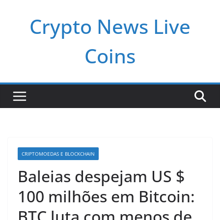
Pular
Crypto News Live
para
o
conteúdo
Coins
CRIPTOMOEDAS E BLOCKCHAIN
Baleias despejam US $
100 milhões em Bitcoin:
BTC luta com menos de