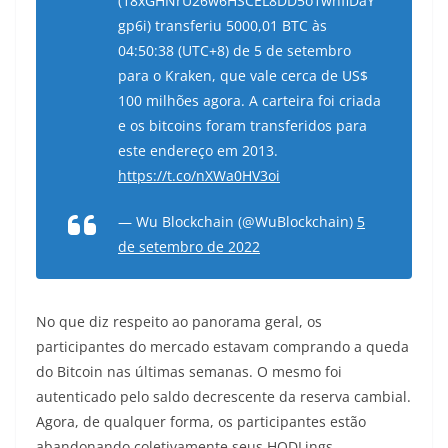
(18xGHNrU26w6HSCEL8DD5o1whfiDaY
gp6i) transferiu 5000,01 BTC às
04:50:38 (UTC+8) de 5 de setembro
para o Kraken, que vale cerca de US$
100 milhões agora. A carteira foi criada
e os bitcoins foram transferidos para
este endereço em 2013.
https://t.co/nXWa0HV3oi
— Wu Blockchain (@WuBlockchain)
5
de setembro de 2022
No que diz respeito ao panorama geral, os
participantes do mercado estavam comprando a queda
do Bitcoin nas últimas semanas. O mesmo foi
autenticado pelo saldo decrescente da reserva cambial.
Agora, de qualquer forma, os participantes estão
abandonando coletivamente seus HODLings.