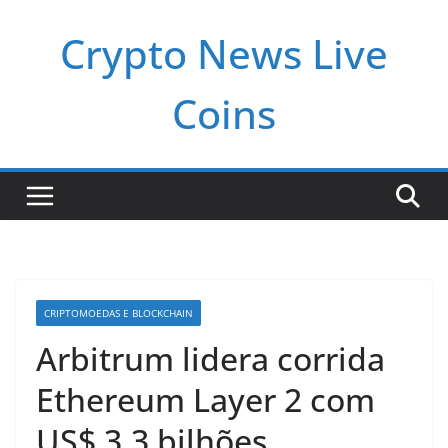
Pular
Crypto News Live
para
o
conteúdo
Coins
CRIPTOMOEDAS E BLOCKCHAIN
Arbitrum lidera corrida
Ethereum Layer 2 com
US$ 3,3 bilhões