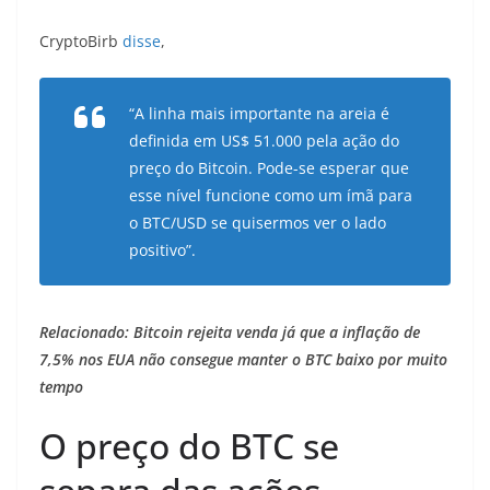
CryptoBirb
disse
,
“A linha mais importante na areia é
definida em US$ 51.000 pela ação do
preço do Bitcoin. Pode-se esperar que
esse nível funcione como um ímã para
o BTC/USD se quisermos ver o lado
positivo”.
Relacionado:
Bitcoin rejeita venda já que a inflação de
7,5% nos EUA não consegue manter o BTC baixo por muito
tempo
O preço do BTC se