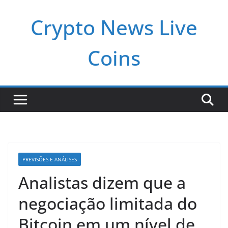
Pular
Crypto News Live
para
o
conteúdo
Coins
PREVISÕES E ANÁLISES
Analistas dizem que a
negociação limitada do
Bitcoin em um nível de