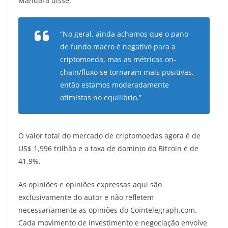
Mandara disse,
“No geral, ainda achamos que o pano
de fundo macro é negativo para a
criptomoeda, mas as métricas on-
chain/fluxo se tornaram mais positivas,
então estamos moderadamente
otimistas no equilíbrio.”
O valor total do mercado de criptomoedas agora é de
US$ 1,996 trilhão e a taxa de domínio do Bitcoin é de
41,9%.
As opiniões e opiniões expressas aqui são
exclusivamente do autor e não refletem
necessariamente as opiniões do Cointelegraph.com.
Cada movimento de investimento e negociação envolve