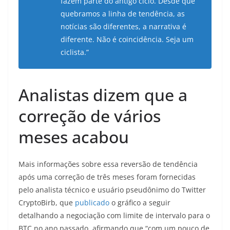
fazem parte do antigo ciclo. Desde que
quebramos a linha de tendência, as
notícias são diferentes, a narrativa é
diferente. Não é coincidência. Seja um
ciclista.”
Analistas dizem que a
correção de vários
meses acabou
Mais informações sobre essa reversão de tendência
após uma correção de três meses foram fornecidas
pelo analista técnico e usuário pseudônimo do Twitter
CryptoBirb, que
publicado
o gráfico a seguir
detalhando a negociação com limite de intervalo para o
BTC no ano passado, afirmando que “com um pouco de