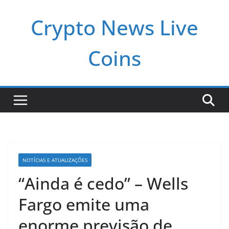
Pular
Crypto News Live
para
o
conteúdo
Coins
NOTÍCIAS E ATUALIZAÇÕES
“Ainda é cedo” – Wells
Fargo emite uma
enorme previsão de