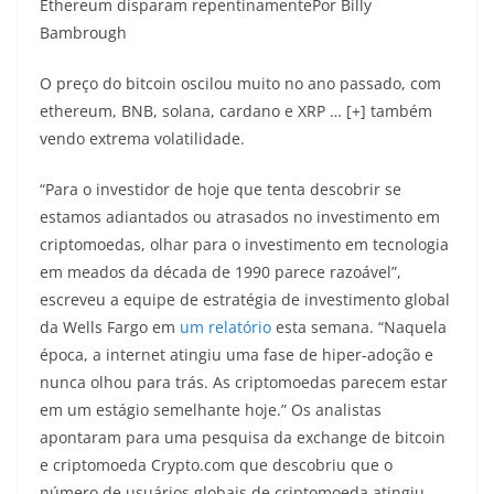
Ethereum disparam repentinamente
Por Billy
Bambrough
O preço do bitcoin oscilou muito no ano passado, com
ethereum, BNB, solana, cardano e XRP … [+] também
vendo extrema volatilidade.
“Para o investidor de hoje que tenta descobrir se
estamos adiantados ou atrasados ​​no investimento em
criptomoedas, olhar para o investimento em tecnologia
em meados da década de 1990 parece razoável”,
escreveu a equipe de estratégia de investimento global
da Wells Fargo em
um relatório
esta semana. “Naquela
época, a internet atingiu uma fase de hiper-adoção e
nunca olhou para trás. As criptomoedas parecem estar
em um estágio semelhante hoje.” Os analistas
apontaram para uma pesquisa da exchange de bitcoin
e criptomoeda Crypto.com que descobriu que o
número de usuários globais de criptomoeda atingiu