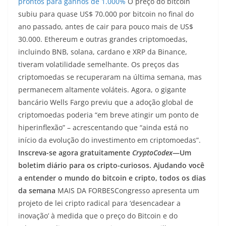
prontos para ganhos de 1.000%
O preço do bitcoin
subiu para quase US$ 70.000 por bitcoin no final do
ano passado, antes de cair para pouco mais de US$
30.000. Ethereum e outras grandes criptomoedas,
incluindo BNB, solana, cardano e XRP da Binance,
tiveram volatilidade semelhante. Os preços das
criptomoedas se recuperaram na última semana, mas
permanecem altamente voláteis. Agora, o gigante
bancário Wells Fargo previu que a adoção global de
criptomoedas poderia “em breve atingir um ponto de
hiperinflexão” – acrescentando que “ainda está no
início da evolução do investimento em criptomoedas”.
Inscreva-se agora gratuitamente
CryptoCodex
—Um
boletim diário para os cripto-curiosos. Ajudando você
a entender o mundo do bitcoin e cripto, todos os dias
da semana
MAIS DA FORBESCongresso apresenta um
projeto de lei cripto radical para ‘desencadear a
inovação’ à medida que o preço do Bitcoin e do