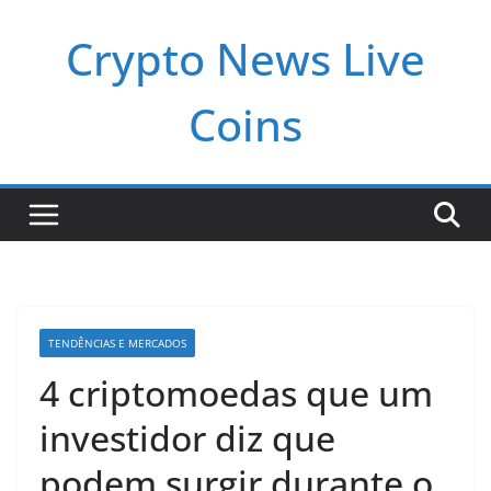
Pular
Crypto News Live
para
o
conteúdo
Coins
TENDÊNCIAS E MERCADOS
4 criptomoedas que um
investidor diz que
podem surgir durante o